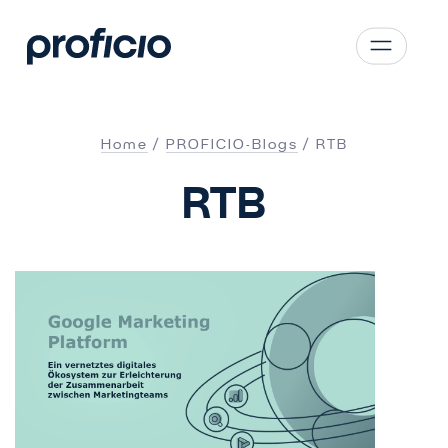
Zum Hauptinhalt springen
CS
SK
Home
PROFICIO-Blogs
RTB
EN
RTB
AT
DE
PL