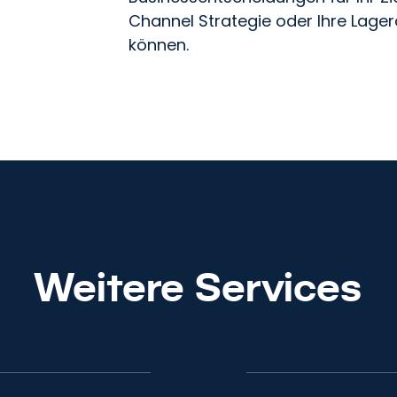
Channel Strategie oder Ihre Lager
ngen wir Ihr Marketing vo
können.
Kontakt
Weitere Services