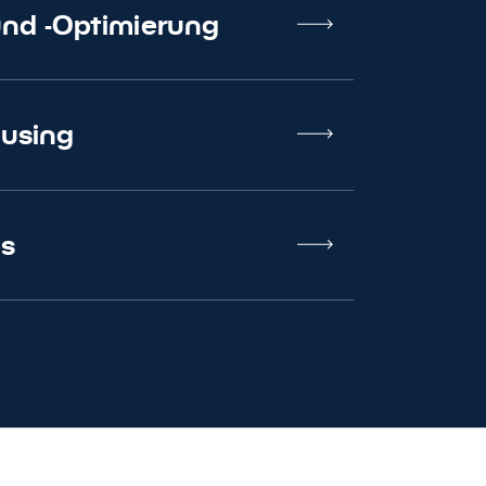
und -Optimierung
using
ps