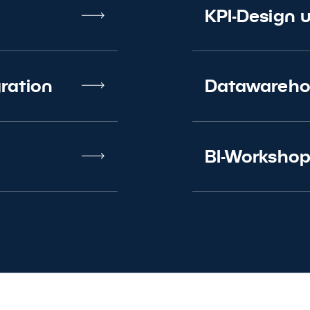
KPI-Design 
ration
Datawareho
BI-Worksho