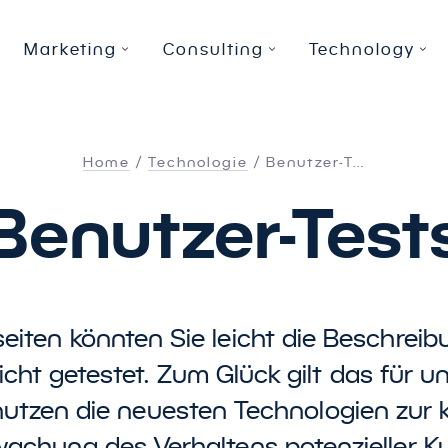
Marketing
Consulting
Technology
Home
Technologie
Benutzer-T…
Digital Advertising
Data
Owned Media Solutions
&
Business Intelligence
We
KP
Bu
Benutzer-Test
Social Media Advertising
Data Automation
&
Integration
We
Bu
ng
Online Video Advertising
Datawarehousing
SE
Da
Programmatic Advertising
BI Audits
Co
eiten könnten Sie leicht die Beschrei
Affiliate Marketing
BI Workshops
Gr
cht getestet. Zum Glück gilt das für un
Preisvergleicher
&
Marktplätze
U
 nutzen die neuesten Technologien zur k
achung des Verhaltens potenzieller K