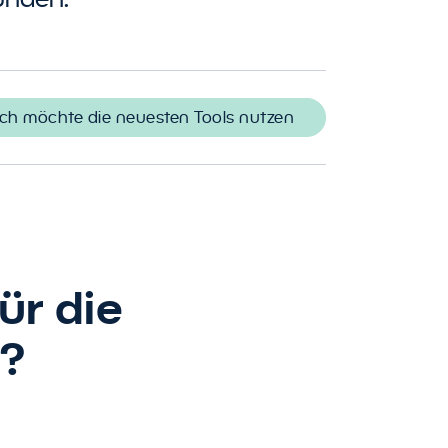
Ich möchte die neuesten Tools nutzen
ür die
n?