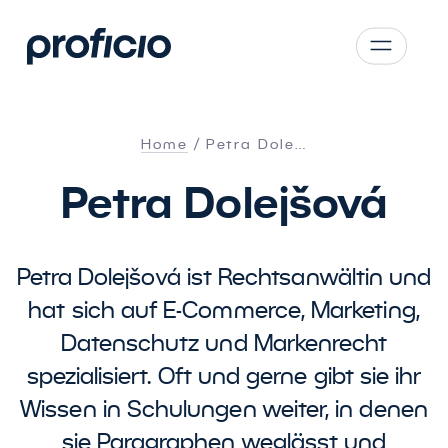
Zum Hauptinhalt springen
CS
SK
Home
Petra Dole…
EN
Petra Dolejšová
AT
DE
PL
Petra Dolejšová ist Rechtsanwältin und
hat sich auf E-Commerce, Marketing,
Datenschutz und Markenrecht
spezialisiert. Oft und gerne gibt sie ihr
Wissen in Schulungen weiter, in denen
sie Paragraphen weglässt und