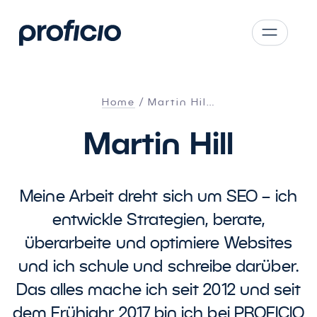
Zum Hauptinhalt springen
CS
SK
Home
Martin Hil…
EN
Martin Hill
AT
DE
PL
Meine Arbeit dreht sich um SEO – ich
entwickle Strategien, berate,
überarbeite und optimiere Websites
und ich schule und schreibe darüber.
Das alles mache ich seit 2012 und seit
dem Frühjahr 2017 bin ich bei PROFICIO