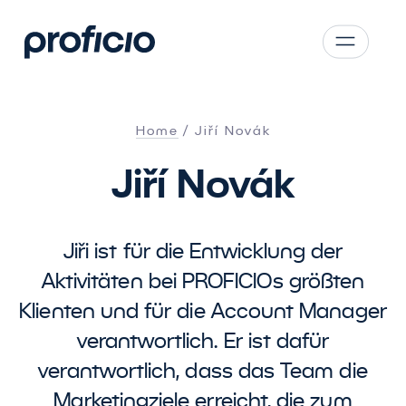
Zum Hauptinhalt springen
CS
SK
Home
Jiří Novák
EN
Jiří Novák
AT
DE
PL
Jiři ist für die Entwicklung der
Aktivitäten bei PROFICIOs größten
Klienten und für die Account Manager
verantwortlich. Er ist dafür
verantwortlich, dass das Team die
Marketingziele erreicht, die zum