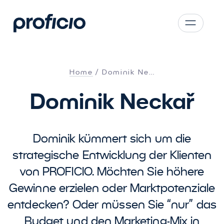
Zum Hauptinhalt springen
CS
SK
Home
Dominik Ne…
EN
Dominik Neckař
AT
DE
PL
Dominik kümmert sich um die
strategische Entwicklung der Klienten
von PROFICIO. Möchten Sie höhere
Gewinne erzielen oder Marktpotenziale
entdecken? Oder müssen Sie “nur” das
Budget und den Marketing-Mix in